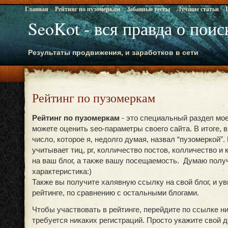
Главная
Рейтинг по пузомеркам
Забавные тесты
Лучшие статьи
SeoKot - вся правда о пои
Результаты продвижения, и заработков в сети
Рейтинг по пузомеркам
Рейтинг по пузомеркам
- это специальный раздел моег
можете оценить seo-параметры своего сайта. В итоге, 
число, которое я, недолго думая, назвал “пузомеркой”
учитывает тиц, pr, колличество постов, колличество и
на ваш блог, а также вашу посещаемость. Думаю полу
характеристика:)
Также вы получите халявную ссылку на свой блог, и ув
рейтинге, по сравнению с остальными блогами.
Чтобы участвовать в рейтинге, перейдите по ссылке ни
требуется никаких регистраций. Просто укажите свой д