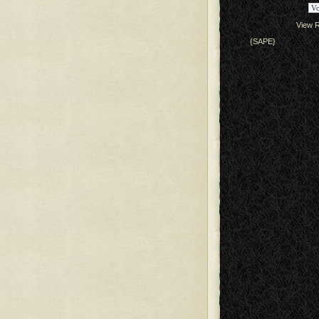
View R
{SAPE}