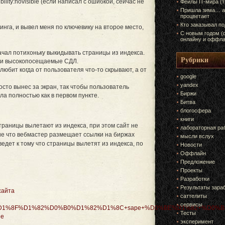
ibility:novisible (если написал с ошибкой, сейчас не
Фейлы IT-мира (
Пришла зима… а
процветает
Кто заказывал п
инга, и вывел меня по ключевику на второе место,
С новым годом (
онлайну и оффла
начал потихоньку выкидывать страницы из индекса.
Рубрики
ыли высокопосещаемые СДЛ.
любит когда от пользователя что-то скрывают, а от
google
yandex
осто вынес за экран, так чтобы пользователь
Биржи
ла полностью как в первом пункте.
Битва
блогосфера
книги
траницы вылетают из индекса, при этом сайт не
лабораторная ра
ие что вебмастер размещает ссылки на биржах
мысли вслух
едет к тому что страницы вылетят из индекса, по
Новости
Оффлайн
Предложение
Проекты
Разработки
Результаты зара
сайта
саттелиты
сервисы
1%8F%D1%82%D0%B0%D1%82%D1%8C+sape+%D0%BE%D1%82+%D0%
Тесты
le
эксперимент