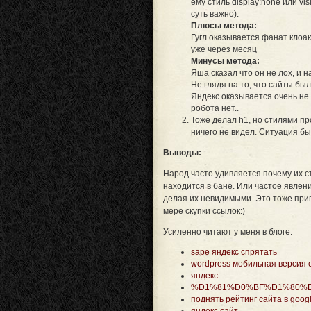
ему стиль display:none или vis
суть важно).
Плюсы метода:
Гугл оказывается фанат клоак
уже через месяц
Минусы метода:
Яша сказал что он не лох, и 
Не глядя на то, что сайты б
Яндекс оказывается очень не 
робота нет..
Тоже делал h1, но стилями пр
ничего не видел. Ситуация бы
Выводы:
Народ часто удивляется почему их с
находится в бане. Или частое явлен
делая их невидимыми. Это тоже прив
мере скупки ссылок:)
Усиленно читают у меня в блоге:
sape яндекс спрятать
wordpress мобильная версия 
яндекс
%D1%81%D0%BF%D1%80%D
поднять рейтинг сайта в goog