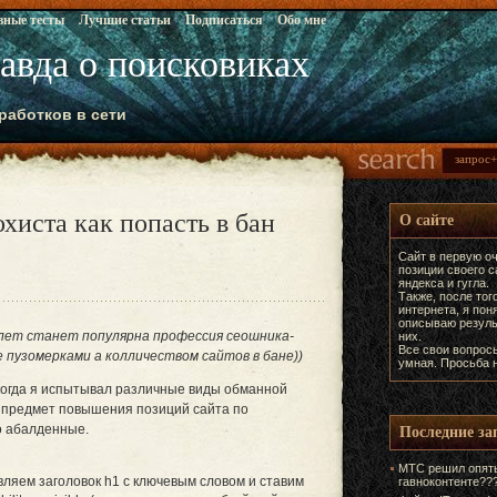
вные тесты
Лучшие статьи
Подписаться
Обо мне
равда о поисковиках
работков в сети
хиста как попасть в бан
О сайте
Сайт в первую оч
позиции своего 
яндекса и гугла.
Также, после тог
интернета, я пон
описываю резуль
 лет станет популярна профессия сеошника-
них.
Все свои вопрос
е пузомерками а колличеством сайтов в бане))
умная. Просьба н
 когда я испытывал различные виды обманной
на предмет повышения позиций сайта по
Последние за
о абалденные.
МТС решил опять
вляем заголовок h1 с ключевым словом и ставим
гавноконтенте??