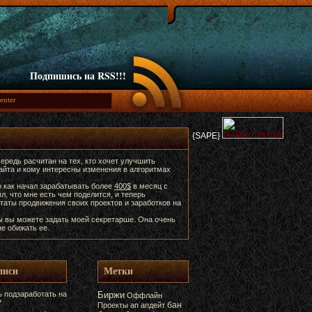
Подпишись на RSS!!!
{SAPE}
ередь расчитан на тех, кто хочет улучшить
сайта и кому интересны изменения в алгоритмах
о как начал зарабатывать более
400$
в месяц с
ял, что мне есть чем поделится, и теперь
таты продвижения своих проектов и заработков на
ы вы можете задать моей секретарше. Она очень
е обижать ее.
писи
Метки
 подзаработать на
Биржи
Оффлайн
?
бан
Проекты
ап
апдейт