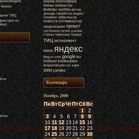
трагикомедия)
биржа
блогосфера
бомжы
вебмастер
 бизнес
выводы
граббер
доход
доходы
заработок
индекс
одъем ТИЦ
клоакинг
лаба
мысль
финстрип по
новости
оптимизатор
йну)
проект
предсказание
саттелиты
сетка
ссылка
статьи
тематика
теория
тиц
эксперимент
яндекс
юмор
google
blog.ru
cms
liex
linkfeed
linkfeedator
livejournal
pda
rss
sape
seo
yandex
бота
Календарь
Ноябрь 2008
Пн
Вт
Ср
Чт
Пт
Сб
Вс
1
2
ботка
3
4
5
6
7
8
9
10
11
12
13
14
15
16
17
18
19
20
21
22
23
BF%D0%BE%D0%B8%D1%81%D0%BA%D0%BE%D0%B2%D0%B8%D0%BA%D
24
25
26
27
28
29
30