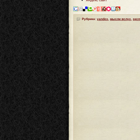
яндекс сайт
Рубрика:
yandex
,
мысли вслух
,
экс