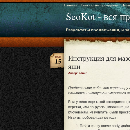
Главная
Рейтинг по пузомеркам
Заба
SeoKot - вся п
Результаты продвижения, и за
Инструкция для мазо
НОЯ
15
яши
Автор: admin
Представьте себе, что через пару
баньшика, и начнут они мериться н
Был у меня еще такой эксперимент,
верстки, или по-русски, клоакинга, 
ключевикам. Результаты были прост
Итак испробовал два метода:
Почти сразу после body, доба