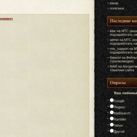
юмор
полезное
перимент
Последние к
ildar на
МТС реши
подзаработать н
admin на
МТС ре
подзаработать н
mts_support на
М
подзаработать н
Кирилл на
Фейлы
(трагикомедия)
MAR на
Алгоритм
тематики сайта
Опросы
Ваш любимый
Google
Яндекс
MailSearch
Rambler
Yahoo
Другой