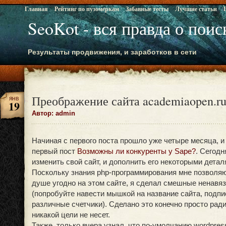
Главная
Рейтинг по пузомеркам
Забавные тесты
Лучшие статьи
SeoKot - вся правда о пои
Результаты продвижения, и заработков в сети
Преображение сайта academiaopen.r
ЯНВ
19
Автор: admin
Начиная с первого поста прошло уже четыре месяца, 
первый пост
Возможны ли конкуренты у Sape?
. Сегод
изменить свой сайт, и дополнить его некоторыми детал
Поскольку знания php-программирования мне позволяю
душе угодно на этом сайте, я сделал смешные ненавя
(попробуйте навести мышкой на название сайта, подпис
различные счетчики). Сделано это конечно просто рад
никакой цели не несет.
Также, только вчера узнал, что по-умолчанию wordpres