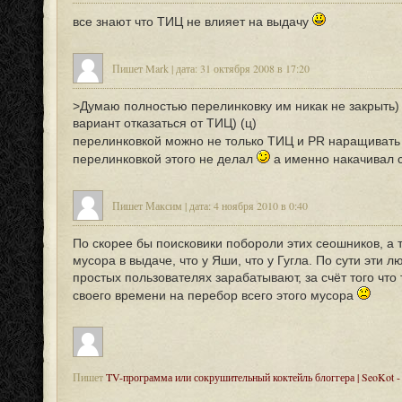
все знают что ТИЦ не влияет на выдачу
Пишет Mark | дата: 31 октября 2008 в 17:20
>Думаю полностью перелинковку им никак не закрыть
вариант отказаться от ТИЦ) (ц)
перелинковкой можно не только ТИЦ и PR наращиват
перелинковкой этого не делал
а именно накачивал 
Пишет Максим | дата: 4 ноября 2010 в 0:40
По скорее бы поисковики побороли этих сеошников, а т
мусора в выдаче, что у Яши, что у Гугла. По сути эти л
простых пользователях зарабатывают, за счёт того что 
своего времени на перебор всего этого мусора
Пишет
TV-программа или сокрушительный коктейль блоггера | SeoKot - 