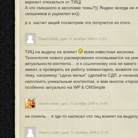
вариант отказаться от ТИЦ)
А что смешного в заголовке темы?)) Яндекс всегда не 
сеошников и ущемлял их))
p.s. насчет акций посмотрим что получится из этого.
Пишет Mark | дата: 31 октября 2008 в 13:15
ТИЦ на выдачу не влияет
всем известная аксиома.
Технология нового ранжирования основывается на уни
актуальности контента… и к ссылочному она не какого
имеет, а проверить ее работу элементарно, возмите 
тему, например “сдача жилья” сделайте СДЛ, и начина
наполнять уникальным контентом, и вам многое откро
особенно актуально на WP & CMSimple
Пишет admin | дата: 31 октября 2008 в 14:00
не поняль… я где-то написал что тиц влияет на выдачу
Пишет ivanko | дата: 31 октября 2008 в 17:18