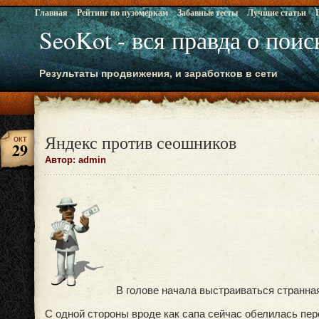
Главная
Рейтинг по пузомеркам
Забавные тесты
Лучшие статьи
SeoKot - вся правда о пои
Результаты продвижения, и заработков в сети
Яндекс против сеошников
ОКТ
29
Автор: admin
В голове начала выстраиваться странная
С одной стороны вроде как сапа сейчас обелилась пе