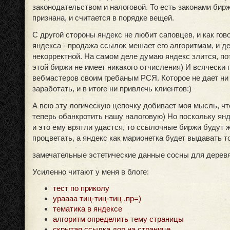
законодательством и налоговой. То есть законами бир
признана, и считается в порядке вещей.
С другой стороны яндекс не любит саповцев, и как гов
яндекса - продажа ссылок мешает его алгоритмам, и 
некорректной. На самом деле думаю яндекс злится, по
этой биржи не имеет никакого отчисления) И всячески 
вебмастеров своим гребаным РСЯ. Которое не дает ни
заработать, и в итоге ни привлечь клиентов:)
А всю эту логическую цепочку добивает моя мысль, чт
теперь обанкротить нашу налоговую) Но поскольку янд
и это ему врятли удастся, то ссылочные биржи будут ж
процветать, а яндекс как марионетка будет выдавать то
замечательные эстетические данные сосны для дерев
Усиленно читают у меня в блоге:
тест по приколу
ураааа тиц-тиц-тиц ,пр=)
тематика в яндексе
алгоритм определить тему страницы
скрытая ссылка дор на странице