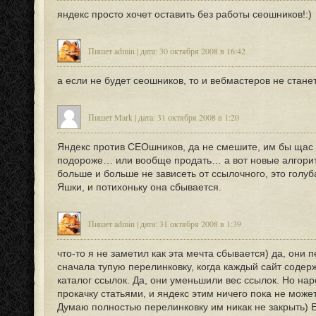
яндекс просто хочет оставить без работы сеошников!:)
Пишет admin | дата: 30 октября 2008 в 16:42
а если не будет сеошников, то и вебмастеров не станет
Пишет Mark | дата: 31 октября 2008 в 1:20
Яндекс против СЕОшников, да не смешите, им бы щас 
подороже… или вообще продать… а вот новые алгорит
больше и больше не зависеть от ссылочного, это голуб
Яшки, и потихоньку она сбывается.
Пишет admin | дата: 31 октября 2008 в 1:39
что-то я не заметил как эта мечта сбывается) да, они 
сначала тупую перелинковку, когда каждый сайт содер
каталог ссылок. Да, они уменьшили вес ссылок. Но на
прокачку статьями, и яндекс этим ничего пока не може
Думаю полностью перелинковку им никак не закрыть) 