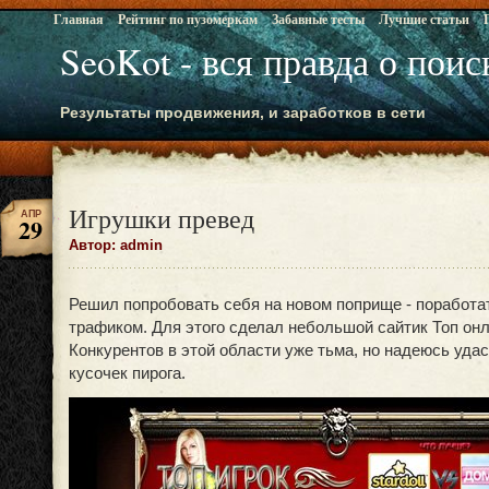
Главная
Рейтинг по пузомеркам
Забавные тесты
Лучшие статьи
SeoKot - вся правда о пои
Результаты продвижения, и заработков в сети
Игрушки превед
АПР
29
Автор: admin
Решил попробовать себя на новом поприще - поработа
трафиком. Для этого сделал небольшой сайтик Топ онл
Конкурентов в этой области уже тьма, но надеюсь удас
кусочек пирога.