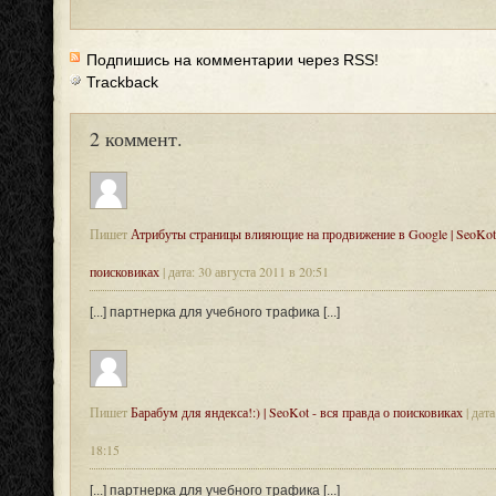
Подпишись на комментарии через RSS!
Trackback
2 коммент.
Пишет
Атрибуты страницы влияющие на продвижение в Google | SeoKot 
поисковиках
| дата: 30 августа 2011 в 20:51
[...] партнерка для учебного трафика [...]
Пишет
Барабум для яндекса!:) | SeoKot - вся правда о поисковиках
| дат
18:15
[...] партнерка для учебного трафика [...]