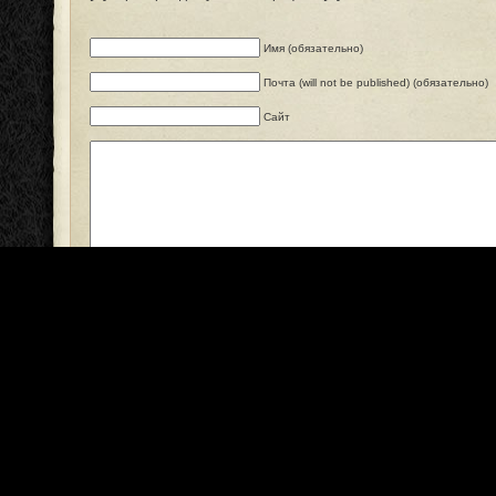
Имя (обязательно)
Почта (will not be published) (обязательно)
Сайт
Оповещать о новых комментариях по почте
Copyright © 2008-2011
SeoKot - вся правда о поисковиках
. Все права принад