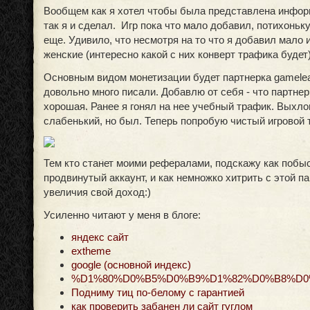
Вообщем как я хотел чтобы была представлена инфор
так я и сделал. Игр пока что мало добавил, потихоньк
еще. Удивило, что несмотря на то что я добавил мало иг
женские (интересно какой с них конверт трафика будет)
Основным видом монетизации будет партнерка gamelea
довольно много писали. Добавлю от себя - что партнер
хорошая. Ранее я гонял на нее учебный трафик. Выхл
слабенький, но был. Теперь попробую чистый игровой 
Тем кто станет моими рефералами, подскажу как побы
продвинутый аккаунт, и как немножко хитрить с этой па
увеличия свой доход:)
Усиленно читают у меня в блоге:
яндекс сайт
extheme
google (основной индекс)
%D1%80%D0%B5%D0%B9%D1%82%D0%B8%D
Подниму тиц по-белому с гарантией
как проверить забанен ли сайт гуглом