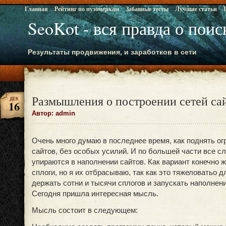
Главная
Рейтинг по пузомеркам
Забавные тесты
Лучшие статьи
SeoKot - вся правда о пои
Результаты продвижения, и заработков в сети
Размышления о построении сетей сай
ДЕК
16
Автор: admin
Очень много думаю в последнее время, как поднять ог
сайтов, без особых усилий. И по большей части все с
упираются в наполнении сайтов. Как вариант конечно 
сплоги, но я их отбрасываю, так как это тяжеловатьо д
держать сотни и тысячи сплогов и запускать наполнени
Сегодня пришла интересная мысль.
Мысль состоит в следующем: