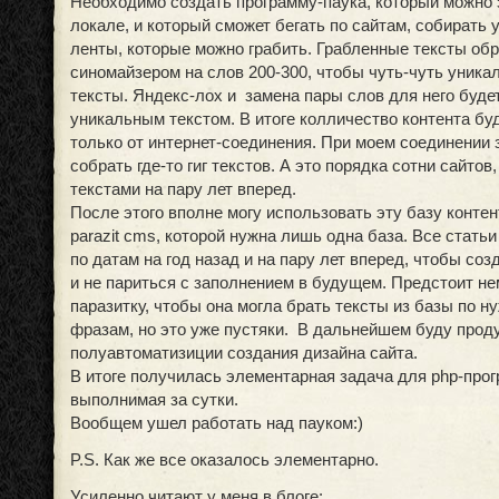
Необходимо создать программу-паука, который можно 
локале, и который сможет бегать по сайтам, собирать у
ленты, которые можно грабить. Грабленные тексты об
синомайзером на слов 200-300, чтобы чуть-чуть уника
тексты. Яндекс-лох и замена пары слов для него буде
уникальным текстом. В итоге колличество контента бу
только от интернет-соединения. При моем соединении 
собрать где-то гиг текстов. А это порядка сотни сайто
текстами на пару лет вперед.
После этого вполне могу использовать эту базу контен
parazit cms, которой нужна лишь одна база. Все статьи
по датам на год назад и на пару лет вперед, чтобы соз
и не париться с заполнением в будущем. Предстоит не
паразитку, чтобы она могла брать тексты из базы по 
фразам, но это уже пустяки. В дальнейшем буду про
полуавтоматизиции создания дизайна сайта.
В итоге получилась элементарная задача для php-про
выполнимая за сутки.
Вообщем ушел работать над пауком:)
P.S. Как же все оказалось элементарно.
Усиленно читают у меня в блоге: