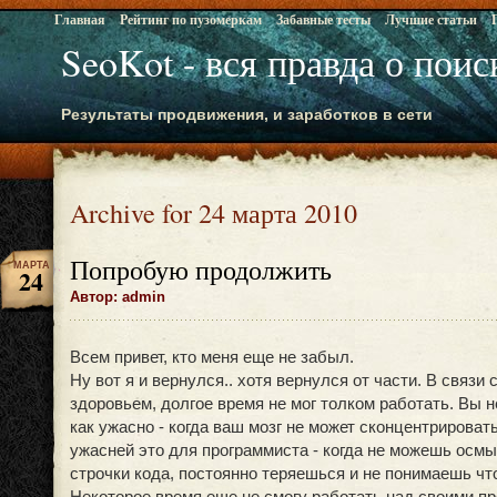
Главная
Рейтинг по пузомеркам
Забавные тесты
Лучшие статьи
SeoKot - вся правда о пои
Результаты продвижения, и заработков в сети
Archive for 24 марта 2010
Попробую продолжить
МАРТА
24
Автор: admin
Всем привет, кто меня еще не забыл.
Ну вот я и вернулся.. хотя вернулся от части. В связи
здоровьем, долгое время не мог толком работать. Вы 
как ужасно - когда ваш мозг не может сконцентрироват
ужасней это для программиста - когда не можешь осмы
строчки кода, постоянно теряешься и не понимаешь что
Некоторое время еще не смогу работать над своими 