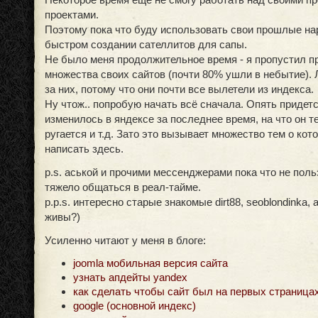
проектами.
Поэтому пока что буду использовать свои прошлые на
быстром создании сателлитов для сапы.
Не было меня продолжительное время - я пропустил п
множества своих сайтов (почти 80% ушли в небытие). 
за них, потому что они почти все вылетели из индекса.
Ну чтож.. попробую начать всё сначала. Опять придетс
изменилось в яндексе за последнее время, на что он т
ругается и т.д. Зато это вызывает множество тем о ко
написать здесь.
p.s. аськой и прочими мессенджерами пока что не поль
тяжело общаться в реал-тайме.
p.p.s. интересно старые знакомые dirt88, seoblondinka, am
живы?)
Усиленно читают у меня в блоге:
joomla мобильная версия сайта
узнать апдейты yandex
как сделать чтобы сайт был на первых страница
google (основной индекс)