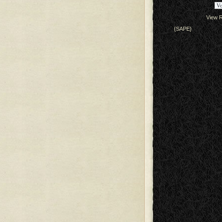
View R
{SAPE}