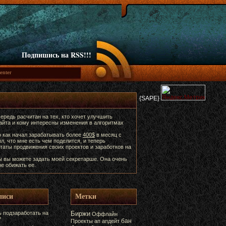
Подпишись на RSS!!!
{SAPE}
ередь расчитан на тех, кто хочет улучшить
сайта и кому интересны изменения в алгоритмах
о как начал зарабатывать более
400$
в месяц с
ял, что мне есть чем поделится, и теперь
таты продвижения своих проектов и заработков на
ы вы можете задать моей секретарше. Она очень
е обижать ее.
писи
Метки
 подзаработать на
Биржи
Оффлайн
?
бан
Проекты
ап
апдейт