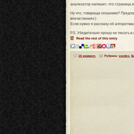
анализатор напишет, что страница ид
Ну что, товарищи сеошники? Предлаг
впечатлениях:)
Если нужно я рассказу об алгоритмах,
P.S. Убедительно прошу не писать в 
Read the rest of this entry
16 коммент.
Рубрика:
yandex
,
Б