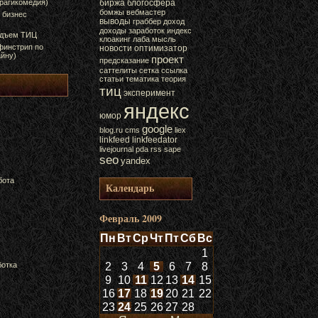
трагикомедия)
биржа
блогосфера
бомжы
вебмастер
 бизнес
выводы
граббер
доход
доходы
заработок
индекс
одъем ТИЦ
клоакинг
лаба
мысль
финстрип по
новости
оптимизатор
йну)
проект
предсказание
саттелиты
сетка
ссылка
статьи
тематика
теория
тиц
эксперимент
яндекс
юмор
google
blog.ru
cms
liex
linkfeed
linkfeedator
livejournal
pda
rss
sape
seo
yandex
бота
Календарь
Февраль 2009
Пн
Вт
Ср
Чт
Пт
Сб
Вс
1
ботка
2
3
4
5
6
7
8
9
10
11
12
13
14
15
16
17
18
19
20
21
22
23
24
25
26
27
28