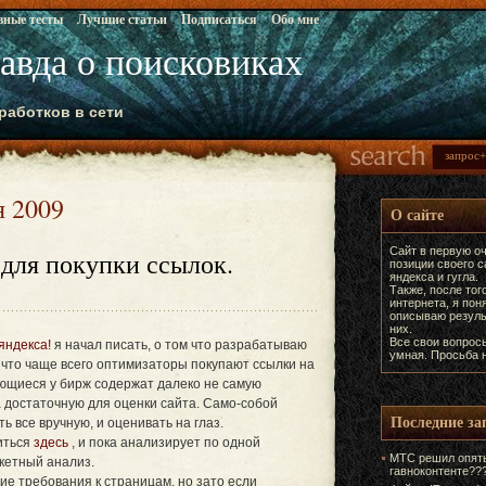
вные тесты
Лучшие статьи
Подписаться
Обо мне
равда о поисковиках
работков в сети
я 2009
О сайте
Сайт в первую оч
 для покупки ссылок.
позиции своего 
яндекса и гугла.
Также, после тог
интернета, я пон
описываю резуль
них.
Все свои вопрос
яндекса!
я начал писать, о том что разрабатываю
умная. Просьба н
 что чаще всего оптимизаторы покупают ссылки на
ющиеся у бирж содержат далеко не самую
 достаточную для оценки сайта. Само-собой
Последние за
 все вручную, и оценивать на глаз.
иться
здесь
, и пока анализирует по одной
МТС решил опять
кетный анализ.
гавноконтенте??
е требования к страницам, но зато если