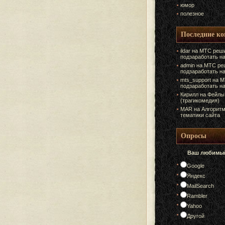
юмор
полезное
Последние к
ildar на
МТС реши
подзаработать н
admin на
МТС ре
подзаработать н
mts_support на
М
подзаработать н
Кирилл на
Фейлы
(трагикомедия)
MAR на
Алгоритм
тематики сайта
Опросы
Ваш любимый
Google
Яндекс
MailSearch
Rambler
Yahoo
Другой