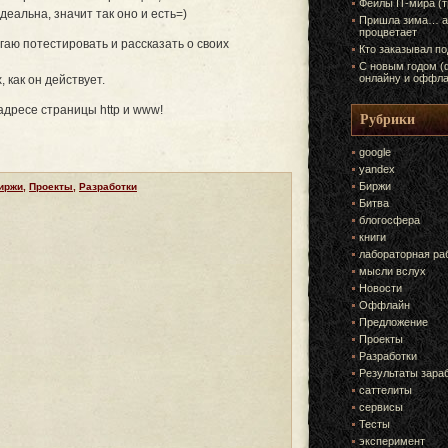
Фейлы IT-мира (
еальна, значит так оно и есть=)
Пришла зима… а
процветает
аю потестировать и рассказать о своих
Кто заказывал п
С новым годом (
онлайну и оффла
 как он действует.
адресе страницы http и www!
Рубрики
google
yandex
Биржи
иржи
,
Проекты
,
Разработки
Битва
блогосфера
книги
лабораторная ра
мысли вслух
Новости
Оффлайн
Предложение
Проекты
Разработки
Результаты зара
саттелиты
сервисы
Тесты
эксперимент