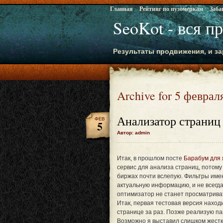
Главная
Рейтинг по пузомеркам
Заба
SeoKot - вся п
Результаты продвижения, и за
Archive for 5 феврал
Анализатор страниц
ФЕВ
5
Автор: admin
Итак, в прошлом посте
Барабум для 
сервис для анализа страниц, потому
биржах почти вслепую. Фильтры име
актуальную информацию, и не всегда
оптимизатор не станет просматривать
Итак, первая тестовая версия наход
странице за раз. Позже реализую па
Возможно я выставил слишком жестки