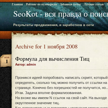
Главная
Рейтинг по пузомеркам
Забавные тесты
Лучшие статьи
SeoKot - вся правда о пои
Результаты продвижения, и заработков в сети
Archive for 1 ноября 2008
Формула для вычисления Тиц
НОЯ
1
Автор: admin
Проникся идеей попробовать написать скрипт, который
определять, сколько тиц можно получить от ссылки на
странице. Конечно без погрешностей не получится, но
Итак. Задача вполне формализованная.
На вхоже мы имеем N ссылок на свой сайт. На выходе
округленное значение тиц.
Как дополнительные параметры уравнения можно учес