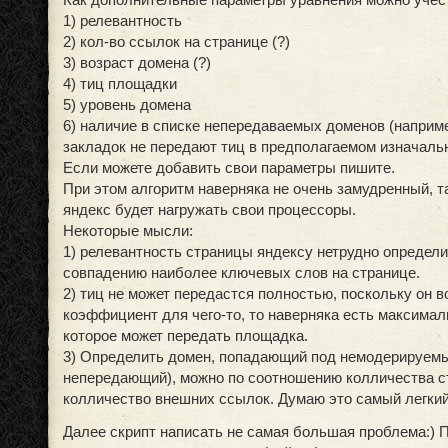
1) релевантность
2) кол-во ссылок на странице (?)
3) возраст домена (?)
4) тиц площадки
5) уровень домена
6) наличие в списке непередаваемых доменов (наприм
закладок не передают тиц в предполагаемом изначаль
Если можете добавить свои параметры пишите.
При этом алгоритм наверняка не очень замудренный, т
яндекс будет нагружать свои процессоры.
Некоторые мысли:
1) релевантность страницы яндексу нетрудно определи
совпадению наиболее ключевых слов на странице.
2) тиц не может передастся полностью, поскольку он в
коэффициент для чего-то, то наверняка есть максимал
которое может передать площадка.
3) Определить домен, попадающий под немодерируемый
непередающий), можно по соотношению колличества с
колличество внешних ссылок. Думаю это самый легкий
Далее скрипт написать не самая большая проблема:) 