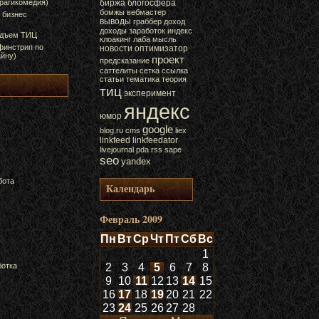
трагикомедия)
биржа
блогосфера
бомжы
вебмастер
 бизнес
выводы
граббер
доход
доходы
заработок
индекс
одъем ТИЦ
клоакинг
лаба
мысль
финстрип по
новости
оптимизатор
йну)
проект
предсказание
саттелиты
сетка
ссылка
статьи
тематика
теория
тиц
эксперимент
яндекс
юмор
google
blog.ru
cms
liex
linkfeed
linkfeedator
livejournal
pda
rss
sape
seo
yandex
бота
Календарь
Февраль 2009
Пн
Вт
Ср
Чт
Пт
Сб
Вс
1
ботка
2
3
4
5
6
7
8
9
10
11
12
13
14
15
16
17
18
19
20
21
22
23
24
25
26
27
28