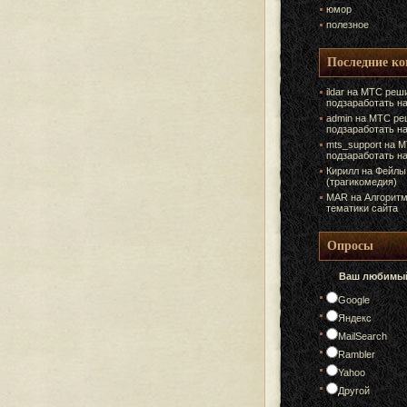
юмор
полезное
Последние к
ildar на
МТС реши
подзаработать н
admin на
МТС ре
подзаработать н
mts_support на
М
подзаработать н
Кирилл на
Фейлы
(трагикомедия)
MAR на
Алгоритм
тематики сайта
Опросы
Ваш любимый
Google
Яндекс
MailSearch
Rambler
Yahoo
Другой