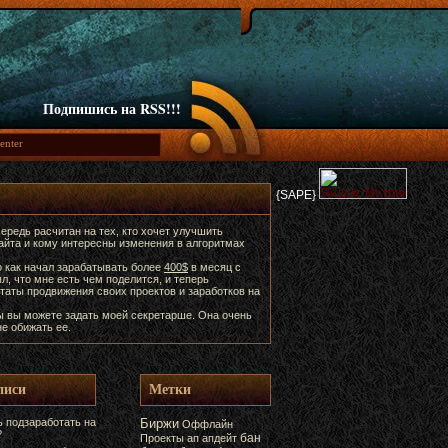
Подпишись на RSS!!!
{SAPE}
ередь расчитан на тех, кто хочет улучшить
сайта и кому интересны изменения в алгоритмах
о как начал зарабатывать более
400$
в месяц с
ял, что мне есть чем поделится, и теперь
таты продвижения своих проектов и заработков на
ы вы можете задать моей секретарше. Она очень
е обижать ее.
писи
Метки
 подзаработать на
Биржи
Оффлайн
?
бан
Проекты
ап
апдейт