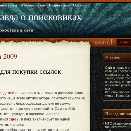
вные тесты
Лучшие статьи
Подписаться
Обо мне
равда о поисковиках
работков в сети
я 2009
О сайте
Сайт в первую оч
 для покупки ссылок.
позиции своего 
яндекса и гугла.
Также, после тог
интернета, я пон
описываю резуль
них.
Все свои вопрос
яндекса!
я начал писать, о том что разрабатываю
умная. Просьба н
 что чаще всего оптимизаторы покупают ссылки на
ющиеся у бирж содержат далеко не самую
 достаточную для оценки сайта. Само-собой
Последние за
 все вручную, и оценивать на глаз.
иться
здесь
, и пока анализирует по одной
МТС решил опять
кетный анализ.
гавноконтенте??
е требования к страницам, но зато если