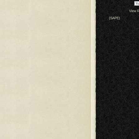
View R
{SAPE}