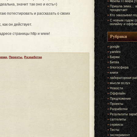
Фейлы IT-мира (
еальна, значит так оно и есть=)
Пришла зима… а
процветает
аю потестировать и рассказать о своих
Кто заказывал п
С новым годом (
онлайну и оффла
 как он действует.
адресе страницы http и www!
Рубрики
google
yandex
Биржи
иржи
,
Проекты
,
Разработки
Битва
блогосфера
книги
лабораторная ра
мысли вслух
Новости
Оффлайн
Предложение
Проекты
Разработки
Результаты зара
саттелиты
сервисы
Тесты
эксперимент