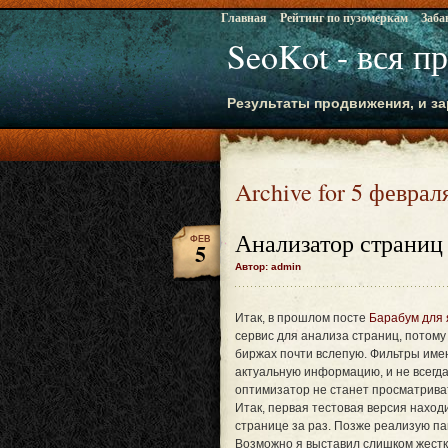
Главная
Рейтинг по пузомеркам
Заба
SeoKot - вся п
Результаты продвижения, и за
Archive for 5 феврал
Анализатор страниц
ФЕВ
5
Автор: admin
Итак, в прошлом посте
Барабум для 
сервис для анализа страниц, потому
биржах почти вслепую. Фильтры име
актуальную информацию, и не всегда
оптимизатор не станет просматривать
Итак, первая тестовая версия наход
странице за раз. Позже реализую па
Возможно я выставил слишком жестки