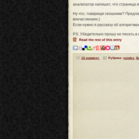
анализатор напишет, что страница ид
Ну что, товарищи сеошники? Предлаг
впечатлениях:)
Если нужно я рассказу об алгоритмах,
P.S. Убедительно прошу не писать в 
Read the rest of this entry
16 коммент.
Рубрика:
yandex
,
Б