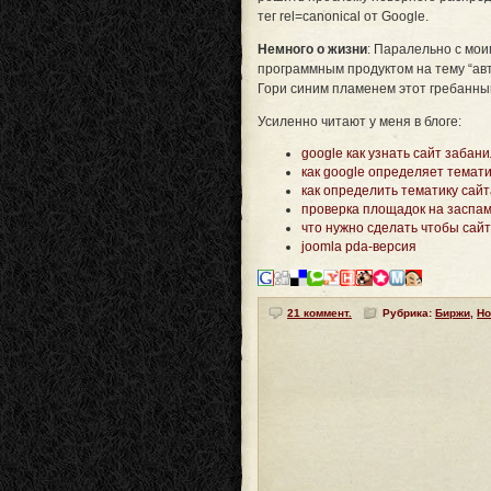
тег rel=canonical от Google.
Немного о жизни
: Паралельно с мо
программным продуктом на тему “авт
Гори синим пламенем этот гребанны
Усиленно читают у меня в блоге:
google как узнать сайт забан
как google определяет темати
как определить тематику сайт
проверка площадок на заспа
что нужно сделать чтобы сай
joomla pda-версия
21 коммент.
Рубрика:
Биржи
,
Но