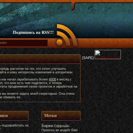
Подпишись на RSS!!!
{SAPE}
ередь расчитан на тех, кто хочет улучшить
сайта и кому интересны изменения в алгоритмах
о как начал зарабатывать более
400$
в месяц с
ял, что мне есть чем поделится, и теперь
таты продвижения своих проектов и заработков на
ы вы можете задать моей секретарше. Она очень
е обижать ее.
писи
Метки
 подзаработать на
Биржи
Оффлайн
?
бан
Проекты
ап
апдейт