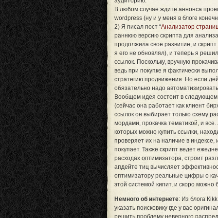
аудиторию.
В любом случае ждите аннонса прое
wordpress (ну и у меня в блоге конечн
2) Я писал пост “
Анализатор страниц
раннюю версию скрипта для анализа
продолжила свое развитие, и скрип
я его не обновлял), и теперь я реш
ссылок. Поскольку, вручную прокачива
ведь при покупке я фактически выпо
стратегию продвижения. Но если дей
обязательно надо автоматизировать
Вообщем идея состоит в следующем: 
(сейчас она работает как клиент бирж
ссылок он выбирает только схему рас
мордами, прокачка тематикой, и все
которых можно купить ссылки, нахо
проверяет их на наличие в индексе, 
покупает. Также скрипт ведет ежедн
расходах оптимизатора, строит разли
апдейте тиц вычисляет эффективност
оптимизатору реальные цифры о каче
этой системой кипит, и скоро можно 
Немного об интернете
: Из блога Кik
указать поисковику где у вас оригина
решить проблему неверного распред