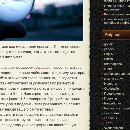
Фейлы IT-мира (
Пришла зима… а
процветает
Кто заказывал п
С новым годом (
онлайну и оффла
Рубрики
google
отали над множеством проектов. Сегодня просто
yandex
тся у меня в жизни, над чем все-таки ведется
Биржи
я в интернете.
Битва
блогосфера
pda-версия по адресу
pda.academiaopen.ru
, которая
книги
 через различные мобильники, кпк, коммуникаторы
лабораторная ра
айта отличается своей легкостью, не содержит
мысли вслух
остах автоматически ужимаются по размеру и
Новости
мный продукт выложим в открытый доступ, и каждый
Оффлайн
своего блога. Наш скрипт позволяет создать
Предложение
Проекты
ках joomla 1.5 и wordpress. Суть работы скрипта
Разработки
те у себя поддомен типа pda.yoursite.ru, ложите
Результаты зара
ая версия вашего сайта готова:)
саттелиты
платно
, и кому не жалко могут сделать donate в
сервисы
ю в donate от русскоязычного населения, но
Тесты
вная надежда у нашей фирмы на иностранную
эксперимент