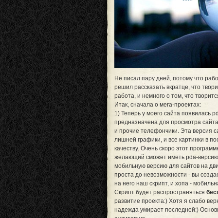
Не писал пару дней, потому что раб
решил рассказать вкратце, что твори
работа, и немного о том, что творитс
Итак, сначала о мега-проектах:
1) Теперь у моего сайта появилась 
предназначена для просмотра сайта
и прочие телефончики. Эта версия с
лишней графики, и все картинки в п
качеству. Очень скоро этот програм
желающий сможет иметь pda-версию 
мобильную версию для сайтов на движ
проста до невозможности - вы создае
на него наш скрипт, и хопа - мобильн
Скрипт будет распространяться
бес
развитие проекта:) Хотя я слабо вер
надежда умирает последней:) Осно