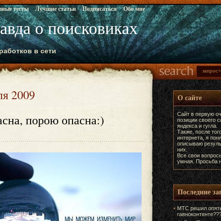
вные тесты
Лучшие статьи
Подписаться
Обо мне
равда о поисковиках
работков в сети
ля 2009
О сайте
Сайт в первую оч
сна, порою опасна:)
позиции своего 
яндекса и гугла.
Также, после тог
интернета, я пон
описываю резуль
них.
Все свои вопрос
умная. Просьба н
Последние за
МТС решил опять
гавноконтенте??