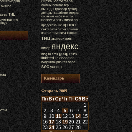
трагикомедия)
биржа
блогосфера
бомжы
вебмастер
 бизнес
выводы
граббер
доход
доходы
заработок
индекс
одъем ТИЦ
клоакинг
лаба
мысль
финстрип по
новости
оптимизатор
йну)
проект
предсказание
саттелиты
сетка
ссылка
статьи
тематика
теория
тиц
эксперимент
яндекс
юмор
google
blog.ru
cms
liex
linkfeed
linkfeedator
livejournal
pda
rss
sape
seo
yandex
бота
Календарь
Февраль 2009
Пн
Вт
Ср
Чт
Пт
Сб
Вс
1
ботка
2
3
4
5
6
7
8
9
10
11
12
13
14
15
16
17
18
19
20
21
22
23
24
25
26
27
28