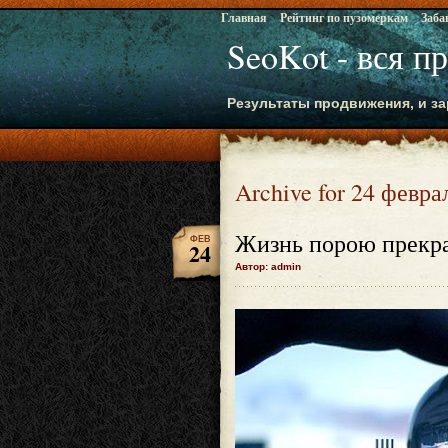
Главная
Рейтинг по пузомеркам
Заба
SeoKot - вся п
Результаты продвижения, и за
Archive for 24 февра
Жизнь порою прекра
ФЕВ
24
Автор: admin