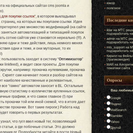
юмор
кта на официальных сайтах cms joomla и
полезное
о).
 для покупки ссылок
“, в котором выкладывал
Последние к
 страниц, на которых мы покупаем ссылки. Идея
т претерпел уже множество модификаций (на сайте
ildar на
МТС реши
ил заняться автоматизацией и типизацией покупок
подзаработать н
ть сотню сайтов уже становится нереально (!!!). А
admin на
МТС ре
подзаработать н
лняю одни и теже действия, лишь немного меняя
mts_support на
М
ствия одни и теже, и они муторные, то их
подзаработать н
!)
Кирилл на
Фейлы
пользователь заходит в систему “
Оптимизатор
”
(трагикомедия)
и linkfeed), и видит свои проекты. Для покупки
MAR на
Алгоритм
тематики сайта
крутки, например: прокачка нулевиками, прокачка
… Скрипт сам начинает поиск и разбор сайтов на
Опросы
дит наиболее качественные и релевантные,
и все “гамно” автоматом заносит в BL. Остальные
Ваш любимый
евную статистику о колличестве купленных ссылок,
чные графики, и что самое главное (!) при
Google
ь прокачки той или иной схемой, что в итоге дает
Яндекс
стве прокачки. Вот такие пироги:) Работа над
MailSearch
будет говорить о первых результатах.
Rambler
k узнал, что гугл ввел новый тег, позволяющий
Yahoo
л статьи, а где побочные статьи. Это должно
Другой
еления pr. Подробности читайте в посте Новый