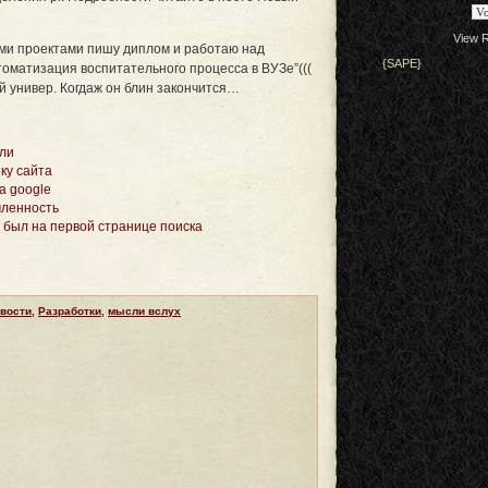
View R
ими проектами пишу диплом и работаю над
{SAPE}
оматизация воспитательного процесса в ВУЗе”(((
й универ. Когдаж он блин закончится…
или
ку сайта
а google
мленность
т был на первой странице поиска
вости
,
Разработки
,
мысли вслух