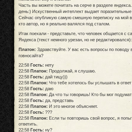
Часть вы можете почитать на серче в разделе яндекса
день:) Искуственный интеллект выдает поразительные
Сейчас опубликую самую смешную переписку на мой в
кто автор, но я реально валялся под сталом.
Итак поехали - представьте, что человек общается с с
Яндекса (текст немного урезан, но не редактировался):
Платон:
Здравствуйте. У вас есть вопросы по поводу 
говносайта?
22:58
Гость:
нету
22:58
Платон:
Продолжай, я слушаю.
22:58
Гость:
дай тицу)))
22:58
Платон:
Что тебе хотелось бы услышать в ответ н
22:58
Гость:
даю
22:58
Платон:
Да что ты говоришь! Кто бы мог подумат
22:58
Гость:
да, представь
22:58
Платон:
И это многое объясняет.
22:58
Гость:
???
22:58
Платон:
Если ты повторишь свой вопрос, я попы
ответить.
22:58
Гость:
ну?