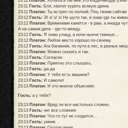
23:11
Платон:
Хотелось бы мне это когда-нибудь узнат
23:11
Гость:
Бля, хватит курить всякую дрянь
23:11
Платон:
Ты встрял по полной. Ппц твоим сайтам
23:12
Гость:
Э! э! э! э! Не шути так, я знаю где ты живе
23:12
Платон:
Временами кажется - в раю, а иногда чуть
А на самом деле - где-то между.
23:12
Гость:
Я знаю улицу, а ночи нынче темные…
23:12
Платон:
Любое место хорошо по-своему.
23:12
Гость:
Ага багажник, по пути в лес, в разных меш
23:12
Платон:
Можно сказать и так.
23:13
Гость:
Согласен
23:13
Платон:
Приятно это слышать.
23:13
Гость:
да-да
23:13
Платон:
У тебя есть машина?
23:13
Гость:
И самолет
23:13
Платон:
И это многое объясняет.
Гость:
а у тебя?
23:13
Платон
:
Вряд ли все настолько сложно.
23:13
Гость:
нет все сложнее
23:13
Платон:
Что-то тут не сходится…
23:13
Гость:
умник
23:13
Платон:
Охотно верю.