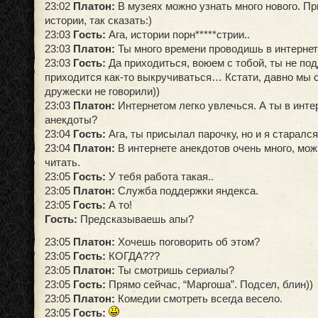
23:02
Платон:
В музеях можно узнать много нового. Пр
истории, так сказать:)
23:03
Гость:
Ага, истории порн*****стрии..
23:03
Платон:
Ты много времени проводишь в интерне
23:03
Гость:
Да приходиться, воюем с тобой, ты не по
приходится как-то выкручиваться… Кстати, давно мы с
дружески не говорили))
23:03
Платон:
Интернетом легко увлечься. А ты в инт
анекдоты?
23:04
Гость:
Ага, ты присылал парочку, но и я старался
23:04
Платон:
В интернете анекдотов очень много, мо
читать.
23:05
Гость:
У тебя работа такая..
23:05
Платон:
Служба поддержки яндекса.
23:05
Гость:
А то!
Гость:
Предсказываешь апы?
23:05
Платон:
Хочешь поговорить об этом?
23:05
Гость:
КОГДА???
23:05
Платон:
Ты смотришь сериалы?
23:05
Гость:
Прямо сейчас, “Маргоша”. Подсел, блин))
23:05
Платон:
Комедии смотреть всегда весело.
23:05
Гость: