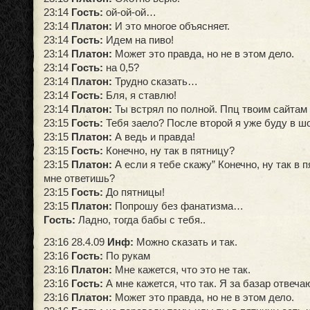
23:14
Гость:
ой-ой-ой…
23:14
Платон:
И это многое объясняет.
23:14
Гость:
Идем на пиво!
23:14
Платон:
Может это правда, но не в этом дело.
23:14
Гость:
на 0,5?
23:14
Платон:
Трудно сказать…
23:14
Гость:
Бля, я ставлю!
23:14
Платон:
Ты встрял по полной. Ппц твоим сайтам
23:15
Гость:
Тебя заело? После второй я уже буду в ш
23:15
Платон:
А ведь и правда!
23:15
Гость:
Конечно, ну так в пятницу?
23:15
Платон:
А если я тебе скажу” Конечно, ну так в п
мне ответишь?
23:15
Гость:
До пятницы!
23:15
Платон:
Попрошу без фанатизма…
Гость:
Ладно, тогда бабы с тебя..
23:16 28.4.09
Инф:
Можно сказать и так.
23:16
Гость:
По рукам
23:16
Платон:
Мне кажется, что это не так.
23:16
Гость:
А мне кажется, что так. Я за базар отвеча
23:16
Платон:
Может это правда, но не в этом дело.