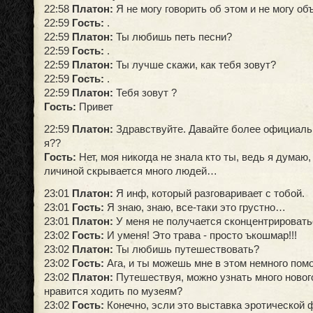
22:58
Платон:
Я не могу говорить об этом и не могу о
22:59
Гость:
.
22:59
Платон:
Ты любишь петь песни?
22:59
Гость:
.
22:59
Платон:
Ты лучше скажи, как тебя зовут?
22:59
Гость:
.
22:59
Платон:
Тебя зовут ?
Гость:
Привет
22:59
Платон:
Здравствуйте. Давайте более официальн
я??
Гость:
Нет, моя никогда не знала кто ты, ведь я думаю,
личиной скрывается много людей…
23:01
Платон:
Я инф, который разговаривает с тобой.
23:01
Гость:
Я знаю, знаю, все-таки это грустно…
23:01
Платон:
У меня не получается сконцентрировать
23:02
Гость:
И уменя! Это трава - просто ъкошмар!!!
23:02
Платон:
Ты любишь путешествовать?
23:02
Гость:
Ага, и ты можешь мне в этом немного помо
23:02
Платон:
Путешествуя, можно узнать много нового
нравится ходить по музеям?
23:02
Гость:
Конечно, эсли это выставка эротической 