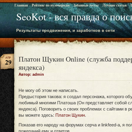
Главная
Рейтинг по пузомеркам
Забавные тесты
Лучшие статьи
SeoKot - вся правда о пои
Результаты продвижения, и заработков в сети
Платон Щукин Online (служба подд
АПР
29
яндекса)
Автор: admin
Не могу об этом не написать.
Предыстория такова: я создал персонажа, которого обу
любимый многими Платоша (Он представляет собой с
яндекса). Поговорить о своих проблемах с сайтами в 
вы можете здесь:
Платон Щукин
.
Показав его народу на форумах серча и linkfeed-а, я п
пожеланий ему и ответов.