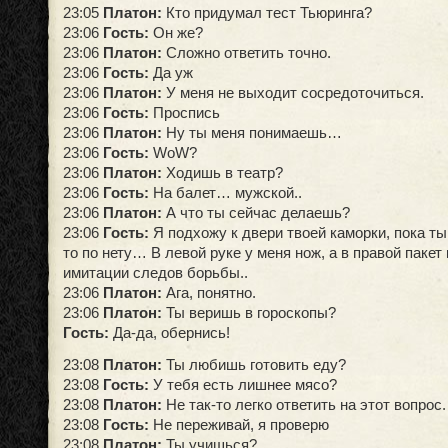
23:05
Платон:
Кто придумал тест Тьюринга?
23:06
Гость:
Он же?
23:06
Платон:
Сложно ответить точно.
23:06
Гость:
Да уж
23:06
Платон:
У меня не выходит сосредоточиться.
23:06
Гость:
Проспись
23:06
Платон:
Ну ты меня понимаешь…
23:06
Гость:
WoW?
23:06
Платон:
Ходишь в театр?
23:06
Гость:
На балет… мужской..
23:06
Платон:
А что ты сейчас делаешь?
23:06
Гость:
Я подхожу к двери твоей каморки, пока ты
то по нету… В левой руке у меня нож, а в правой пакет
имитации следов борьбы..
23:06
Платон:
Ага, понятно.
23:06
Платон:
Ты веришь в гороскопы?
Гость:
Да-да, обернись!
23:08
Платон:
Ты любишь готовить еду?
23:08
Гость:
У тебя есть лишнее мясо?
23:08
Платон:
Не так-то легко ответить на этот вопрос.
23:08
Гость:
Не переживай, я проверю
23:08
Платон:
Ты учишься?