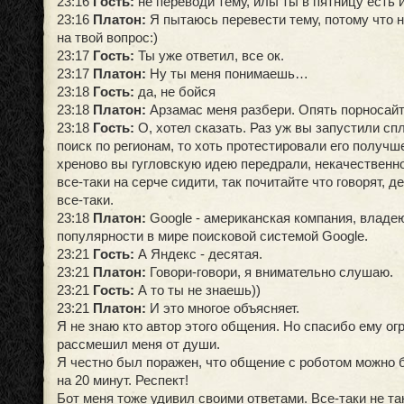
23:16
Гость:
не переводи тему, илы ты в пятницу есть 
23:16
Платон:
Я пытаюсь перевести тему, потому что н
на твой вопрос:)
23:17
Гость:
Ты уже ответил, все ок.
23:17
Платон:
Ну ты меня понимаешь…
23:18
Гость:
да, не бойся
23:18
Платон:
Арзамас меня разбери. Опять порносайт
23:18
Гость:
О, хотел сказать. Раз уж вы запустили с
поиск по регионам, то хоть протестировали его получше,
хреново вы гугловскую идею передрали, некачественно
все-таки на серче сидити, так почитайте что говорят, 
все-таки.
23:18
Платон:
Google - американская компания, владе
популярности в мире поисковой системой Google.
23:21
Гость:
А Яндекс - десятая.
23:21
Платон:
Говори-говори, я внимательно слушаю.
23:21
Гость:
А то ты не знаешь))
23:21
Платон:
И это многое объясняет.
Я не знаю кто автор этого общения. Но спасибо ему ог
рассмешил меня от души.
Я честно был поражен, что общение с роботом можно 
на 20 минут. Респект!
Бот меня тоже удивил своими ответами. Все-таки не т