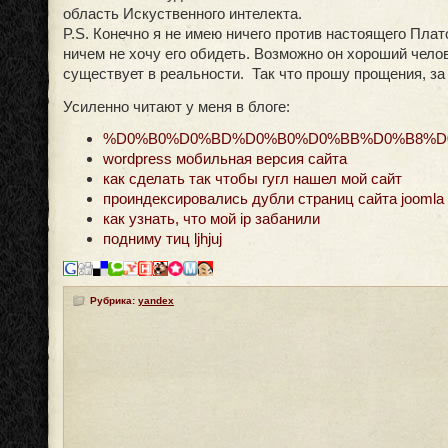
область Искуственного интелекта.
P.S. Конечно я не имею ничего против настоящего Плат
ничем не хочу его обидеть. Возможно он хороший челов
существует в реальности. Так что прошу прощения, за
Усиленно читают у меня в блоге:
%D0%B0%D0%BD%D0%B0%D0%BB%D0%B8%D
wordpress мобильная версия сайта
как сделать так чтобы гугл нашел мой сайт
проиндексировались дубли страниц сайта joomla
как узнать, что мой ip забанили
подниму тиц ljhjuj
Рубрика:
yandex