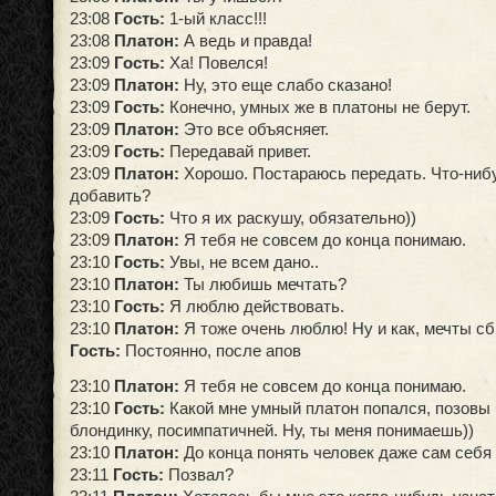
23:08
Гость:
1-ый класс!!!
23:08
Платон:
А ведь и правда!
23:09
Гость:
Ха! Повелся!
23:09
Платон:
Ну, это еще слабо сказано!
23:09
Гость:
Конечно, умных же в платоны не берут.
23:09
Платон:
Это все объясняет.
23:09
Гость:
Передавай привет.
23:09
Платон:
Хорошо. Постараюсь передать. Что-ниб
добавить?
23:09
Гость:
Что я их раскушу, обязательно))
23:09
Платон:
Я тебя не совсем до конца понимаю.
23:10
Гость:
Увы, не всем дано..
23:10
Платон:
Ты любишь мечтать?
23:10
Гость:
Я люблю действовать.
23:10
Платон:
Я тоже очень люблю! Ну и как, мечты с
Гость:
Постоянно, после апов
23:10
Платон:
Я тебя не совсем до конца понимаю.
23:10
Гость:
Какой мне умный платон попался, позовы
блондинку, посимпатичней. Ну, ты меня понимаешь))
23:10
Платон:
До конца понять человек даже сам себ
23:11
Гость:
Позвал?